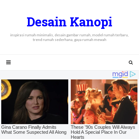
Desain Kanopi
inspirasi rumah minimalis, desain gambar rumah, model rumah terbaru,
trend rumah sederhana, gaya rumah mewah