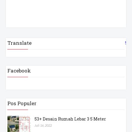
Translate
Sel
Facebook
Pos Populer
53+ Desain Rumah Lebar 3 5 Meter
Juli 16, 2022