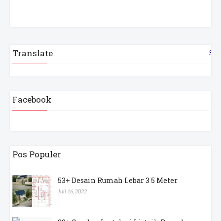
Translate
Sel
Facebook
Pos Populer
53+ Desain Rumah Lebar 3 5 Meter
Juli 16, 2022