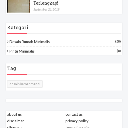
Terlengkap!
September 21, 2019
Kategori
Desain Rumah Minimalis
(58)
Pintu Minimalis
(8)
Tag
desain kamar mandi
about us
contact us
disclaimer
privacy policy
sitemaps
term of service