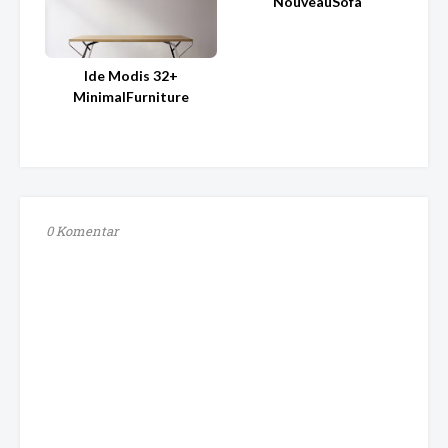
NouveauSofa
Ide Modis 32+
MinimalFurniture
0 Komentar