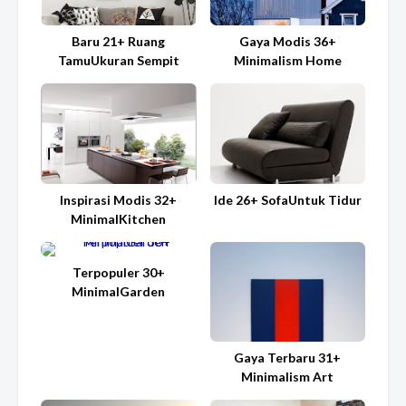
Baru 21+ Ruang
Gaya Modis 36+
TamuUkuran Sempit
Minimalism Home
Inspirasi Modis 32+
Ide 26+ SofaUntuk Tidur
MinimalKitchen
Terpopuler 30+
MinimalGarden
Gaya Terbaru 31+
Minimalism Art