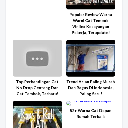
Populer Review Warna
Warni Cat Tembok
Vinilex Kesayangan
Pekerja, Terupdate!
Top Perbandingan Cat
Trend Acian Paling Murah
No Drop Genteng Dan
Dan Bagus Di Indonesia,
Cat Tembok, Terbaru!
Paling Seru!
52+ Warna Cat Depan
Rumah Terbaik