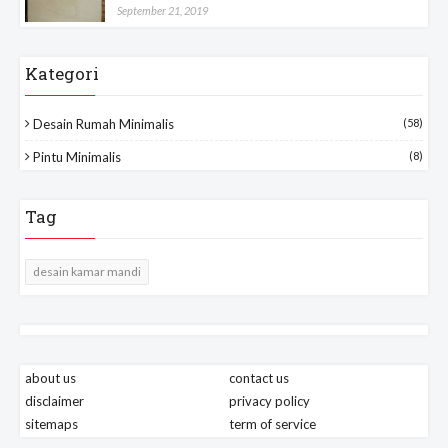
September 21, 2019
Kategori
Desain Rumah Minimalis
(58)
Pintu Minimalis
(8)
Tag
desain kamar mandi
about us
contact us
disclaimer
privacy policy
sitemaps
term of service