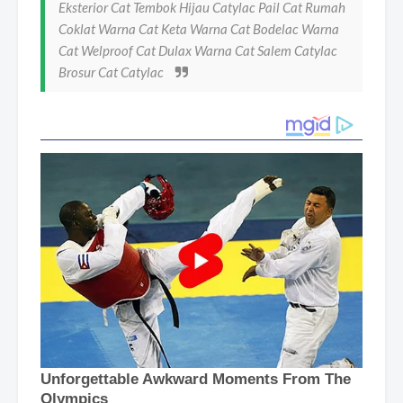
Eksterior Cat Tembok Hijau Catylac Pail Cat Rumah
Coklat Warna Cat Keta Warna Cat Bodelac Warna
Cat Welproof Cat Dulax Warna Cat Salem Catylac
Brosur Cat Catylac