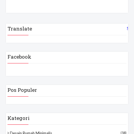
Translate
Sel
Facebook
Pos Populer
Kategori
Desain Rumah Minimalis
(58)