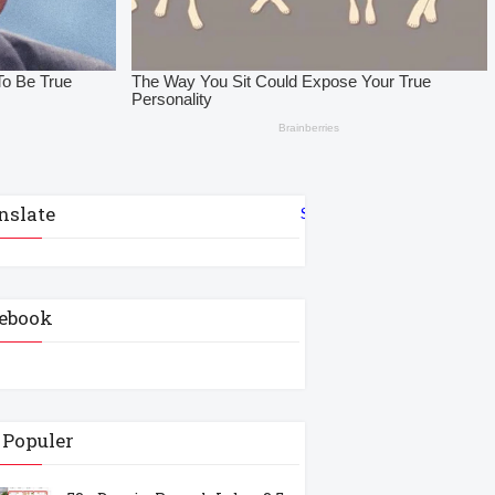
nslate
Select Language
▼
ebook
 Populer