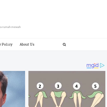
gaya rumah mewah
y Policy
About Us