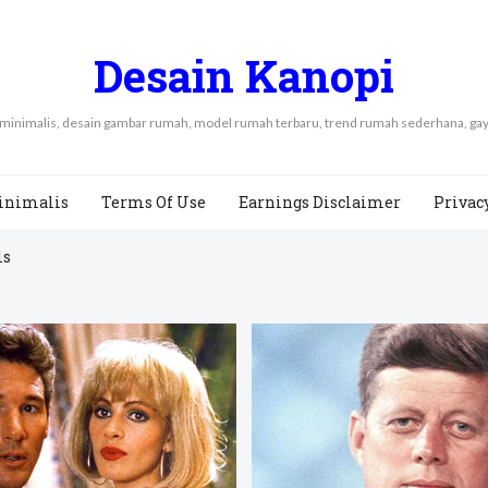
Desain Kanopi
 minimalis, desain gambar rumah, model rumah terbaru, trend rumah sederhana, 
inimalis
Terms Of Use
Earnings Disclaimer
Privac
is