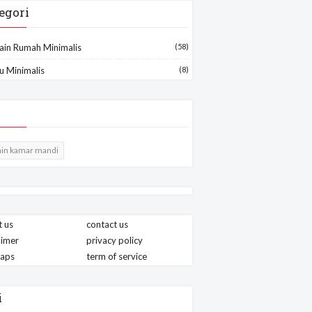
egori
ain Rumah Minimalis
(58)
u Minimalis
(8)
in kamar mandi
 us
contact us
aimer
privacy policy
maps
term of service
i