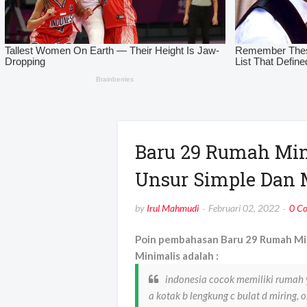
Baru 29 Rumah Min
Unsur Simple Dan 
by
Irul Mahmudi
Februari 02, 2022
0 C
Poin pembahasan Baru 29 Rumah Min
Minimalis adalah :
indonesia cocok memiliki rumah 
a kotak b lengkung c bulat d miring