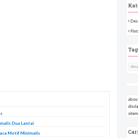
Kat
Des
Pint
Tag
desa
about
discl
is
site
malis Dua Lantai
Car
ca Motif Minimalis