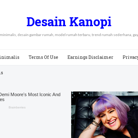
Desain Kanopi
 minimalis, desain gambar rumah, model rumah terbaru, trend rumah sederhana, 
inimalis
Terms Of Use
Earnings Disclaimer
Privac
is