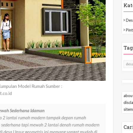
Kat
Des
Pint
Tag
desa
Kumpulan Model Rumah Sumber :
.co.id
about
discl
site
ewah Sederhana Idaman
a 2 lantai rumah modern tampak depan rumah
h sederhana tapi mewah 2 lantai denah rumah modern
Car
i desa Unsur geometris ini memang sangat mudah di