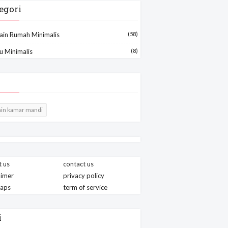
egori
ain Rumah Minimalis
(58)
u Minimalis
(8)
in kamar mandi
 us
contact us
aimer
privacy policy
maps
term of service
i