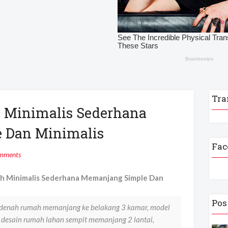
Tra
 Minimalis Sederhana
 Dan Minimalis
Fac
mments
 Minimalis Sederhana Memanjang Simple Dan
Pos
denah rumah memanjang ke belakang 3 kamar, model
desain rumah lahan sempit memanjang 2 lantai,