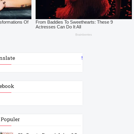
nslate
Select Language
▼
ebook
 Populer