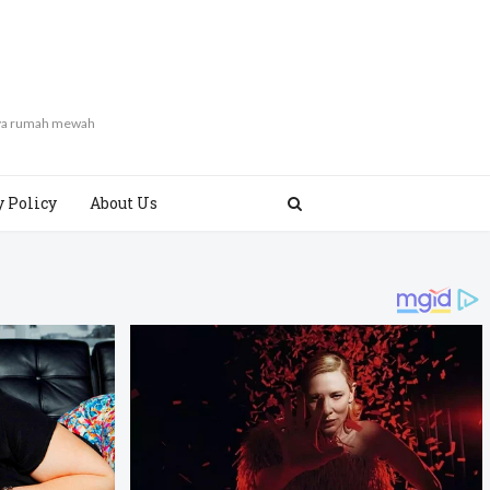
gaya rumah mewah
y Policy
About Us