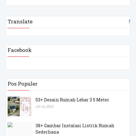
Translate
Sel
Facebook
Pos Populer
53+ Desain Rumah Lebar 3 5 Meter
Juli 16, 2022
38+ Gambar Instalasi Listrik Rumah
Sederhana