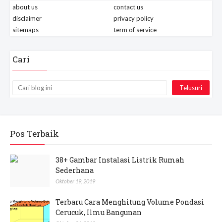
about us
contact us
disclaimer
privacy policy
sitemaps
term of service
Cari
Pos Terbaik
38+ Gambar Instalasi Listrik Rumah
Sederhana
Oktober 19, 2019
Terbaru Cara Menghitung Volume Pondasi
Cerucuk, Ilmu Bangunan