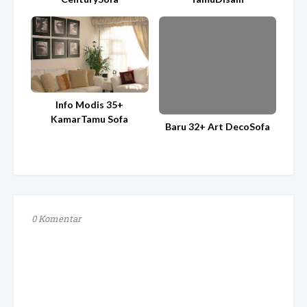
Info Modis 35+
KamarTamu Sofa
Baru 32+ Art DecoSofa
0 Komentar