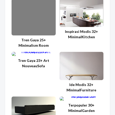
Inspirasi Modis 32+
MinimalKitchen
Tren Gaya 25+
Minimalism Room
Tren Gaya 23+ Art
NouveauSofa
Ide Modis 32+
MinimalFurniture
Terpopuler 30+
MinimalGarden