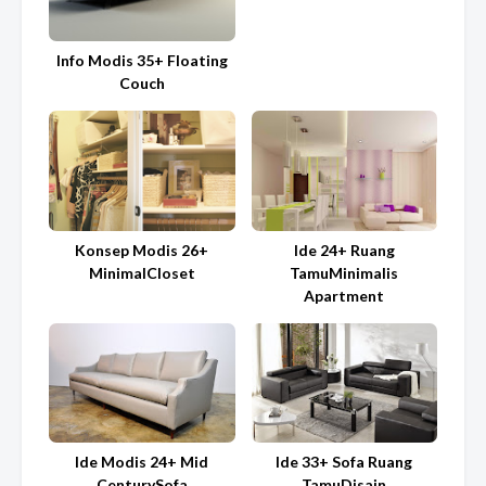
Info Modis 35+ Floating
Couch
Konsep Modis 26+
Ide 24+ Ruang
MinimalCloset
TamuMinimalis
Apartment
Ide Modis 24+ Mid
Ide 33+ Sofa Ruang
CenturySofa
TamuDisain