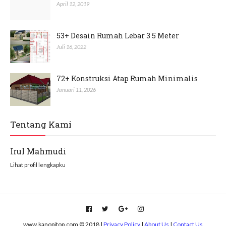
April 12, 2019
53+ Desain Rumah Lebar 3 5 Meter
Juli 16, 2022
72+ Konstruksi Atap Rumah Minimalis
Januari 11, 2026
Tentang Kami
Irul Mahmudi
Lihat profil lengkapku
www.kanopitop.com © 2018 |
Privacy Policy
|
About Us
|
Contact Us