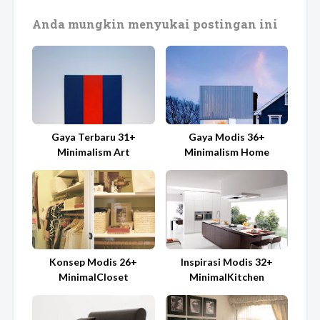
Anda mungkin menyukai postingan ini
Gaya Terbaru 31+
Gaya Modis 36+
Minimalism Art
Minimalism Home
Konsep Modis 26+
Inspirasi Modis 32+
MinimalCloset
MinimalKitchen