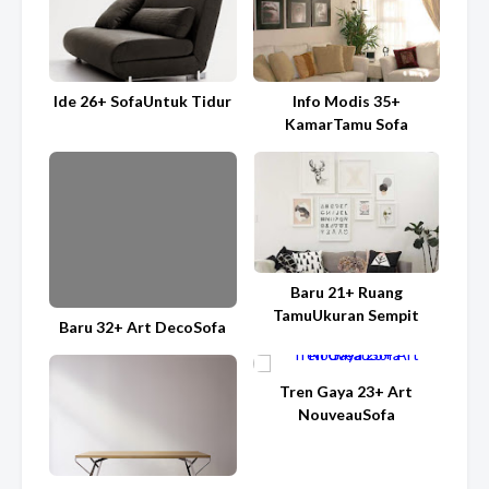
Ide 26+ SofaUntuk Tidur
Info Modis 35+
KamarTamu Sofa
Baru 21+ Ruang
TamuUkuran Sempit
Baru 32+ Art DecoSofa
Tren Gaya 23+ Art
NouveauSofa