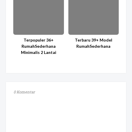
Terpopuler 36+
Terbaru 39+ Model
RumahSederhana
RumahSederhana
Minimalis 2 Lantai
0 Komentar