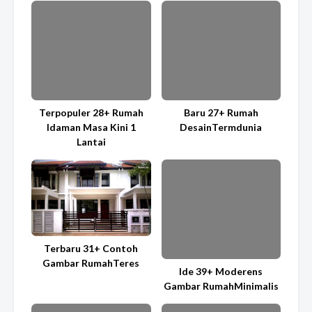
Terpopuler 28+ Rumah
Baru 27+ Rumah
Idaman Masa Kini 1
DesainTermdunia
Lantai
Terbaru 31+ Contoh
Gambar RumahTeres
Ide 39+ Moderens
Gambar RumahMinimalis