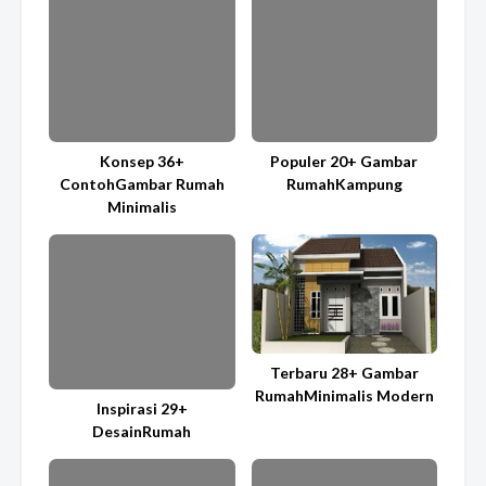
Konsep 36+
Populer 20+ Gambar
ContohGambar Rumah
RumahKampung
Minimalis
Terbaru 28+ Gambar
RumahMinimalis Modern
Inspirasi 29+
DesainRumah