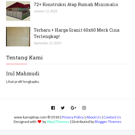
72+ Konstruksi Atap Rumah Minimalis
Januari 11, 2026
Terbaru + Harga Granit 60x60 Merk Cina
Terlengkap!
September 21, 2019
Tentang Kami
Irul Mahmudi
Lihat profil lengkapku
www.kanopitop.com © 2018 |
Privacy Policy
|
About Us
|
Contact Us
Designed with
by
Way2Themes
| Distributed by
Blogger Themes