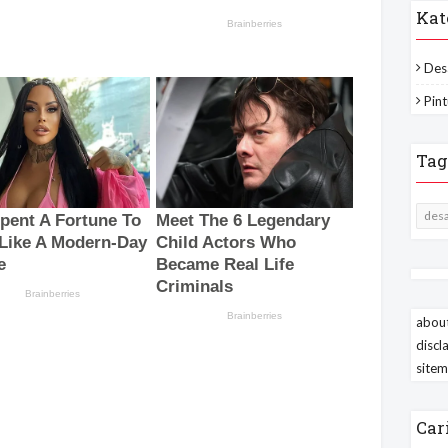
Kat
Des
Pint
Tag
desa
about
discl
site
Car