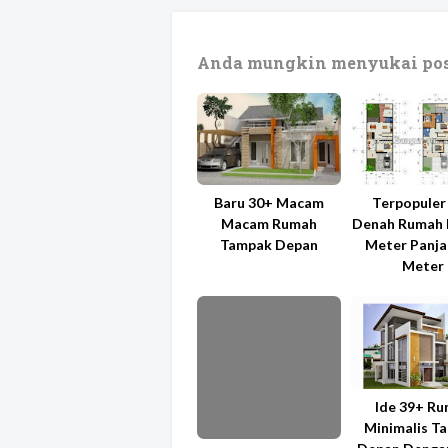
Anda mungkin menyukai pos
Baru 30+ Macam
Terpopuler
Macam Rumah
Denah Rumah 
Tampak Depan
Meter Panja
Meter
Ide 39+ R
Minimalis T