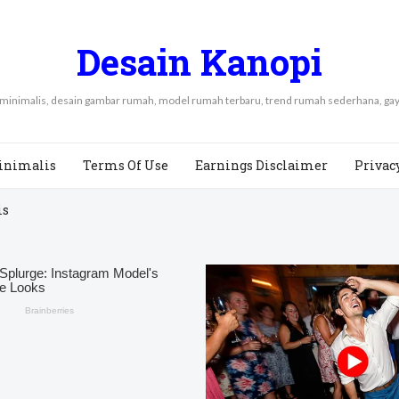
Desain Kanopi
 minimalis, desain gambar rumah, model rumah terbaru, trend rumah sederhana, 
inimalis
Terms Of Use
Earnings Disclaimer
Privac
is