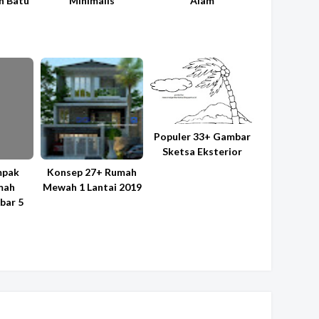
n Batu
Minimalis
Alam
Populer 33+ Gambar
Sketsa Eksterior
mpak
Konsep 27+ Rumah
mah
Mewah 1 Lantai 2019
bar 5