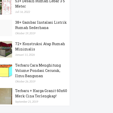
53+ Desain Rumah Lebar 3 5
Meter
Juli 16, 2022
38+ Gambar Instalasi Listrik
Rumah Sederhana
Oktober 19, 2019
72+ Konstruksi Atap Rumah
Minimalis
Januari 11, 2026
Terbaru Cara Menghitung
Volume Pondasi Cerucuk,
Ilmu Bangunan
Oktober 26, 2019
Terbaru + Harga Granit 60x60
Merk Cina Terlengkap!
September 21, 2019