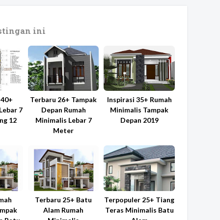
tingan ini
 40+
Terbaru 26+ Tampak
Inspirasi 35+ Rumah
Lebar 7
Depan Rumah
Minimalis Tampak
ng 12
Minimalis Lebar 7
Depan 2019
Meter
umah
Terbaru 25+ Batu
Terpopuler 25+ Tiang
ampak
Alam Rumah
Teras Minimalis Batu