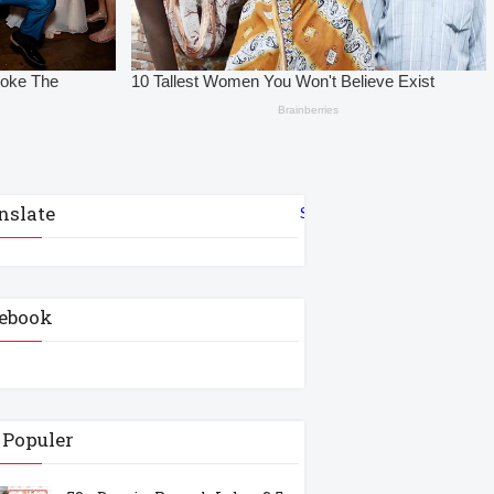
nslate
Select Language
▼
ebook
 Populer