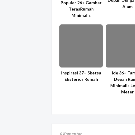
Depan Denga
Populer 26+ Gambar
Alam
TerasRumah
Minimalis
Inspirasi 37+ Sketsa
Ide 36+ Ta
Eksterior Rumah
Depan Ru
Minimalis Le
Meter
0 Komentar